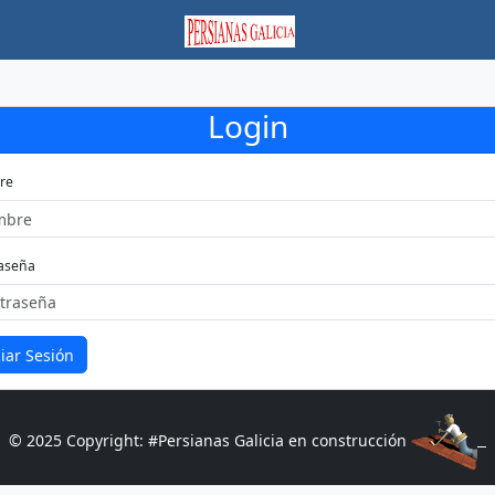
Login
re
aseña
ciar Sesión
© 2025 Copyright: #Persianas Galicia en construcción